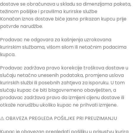
dostave se obračunava u skladu sa dimenzijama paketa,
težinom pošiljke i pravilima kurirske službe
Konačan iznos dostave biće jasno prikazan kupcu prije
potvrde narudžbe.
Prodavac ne odgovara za kašnjenja uzrokovana
kurirskim službama, višom silom ili netačnim podacima
kupca.
Prodavac zadržava pravo korekcije troškova dostave u
slučaju netačno unesenih podataka, promjena uslova
kurirskih službi ili posebnih zahtjeva za isporuku. U tom
slučaju kupac će biti blagovremeno obaviješten, a
prodavac zadržava pravo da izmijeni cijenu dostave ili
otkaže narudžbu ukoliko kupac ne prihvati izmjene.
⚠️ OBAVEZA PREGLEDA POŠILJKE PRI PREUZIMANJU
Kupac je obavezan pregledati pošiljku u prisustvu kurira