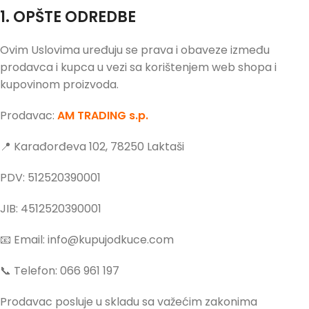
1. OPŠTE ODREDBE
Ovim Uslovima uređuju se prava i obaveze između
prodavca i kupca u vezi sa korištenjem web shopa i
kupovinom proizvoda.
Prodavac:
AM TRADING s.p.
📍 Karađorđeva 102, 78250 Laktaši
PDV: 512520390001
JIB: 4512520390001
📧 Email: info@kupujodkuce.com
📞 Telefon: 066 961 197
Prodavac posluje u skladu sa važećim zakonima