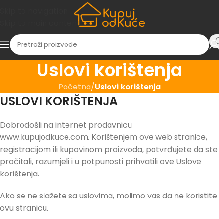
Skip to navigation
Skip to main content
Uslovi korištenja
Početna
/
Uslovi korištenja
USLOVI KORIŠTENJA
Dobrodošli na internet prodavnicu
www.kupujodkuce.com. Korištenjem ove web stranice,
registracijom ili kupovinom proizvoda, potvrđujete da ste
pročitali, razumjeli i u potpunosti prihvatili ove Uslove
korištenja.
Ako se ne slažete sa uslovima, molimo vas da ne koristite
ovu stranicu.