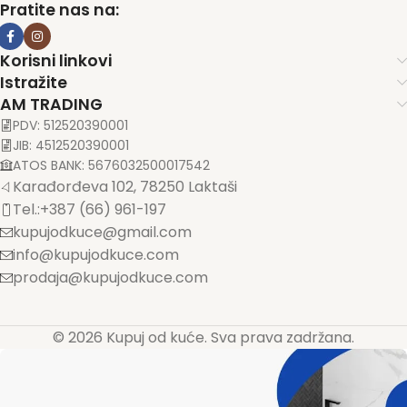
Pratite nas na:
Korisni linkovi
Istražite
AM TRADING
PDV: 512520390001
JIB: 4512520390001
ATOS BANK: 5676032500017542
Karađorđeva 102, 78250 Laktaši
Tel.:+387 (66) 961-197
kupujodkuce@gmail.com
info@kupujodkuce.com
prodaja@kupujodkuce.com
© 2026 Kupuj od kuće. Sva prava zadržana.