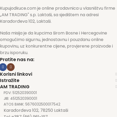
Kupujodkuce.com je online prodavnica u vlasništvu firme
„AM TRADING" s.p. Laktaši, sa sjedištem na adresi
Karađorđeva 102, Laktaši.
Naša misija je da kupcima širom Bosne i Hercegovine
omogućimo sigurnu, jednostavnu i pouzdanu online
kupovinu, uz konkurentne cijene, provjerene proizvode i
brzu isporuku.
Pratite nas na:
Korisni linkovi
Istražite
AM TRADING
PDV: 512520390001
JIB: 4512520390001
ATOS BANK: 5676032500017542
Karađorđeva 102, 78250 Laktaši
Tel.:+387 (66) 961-197