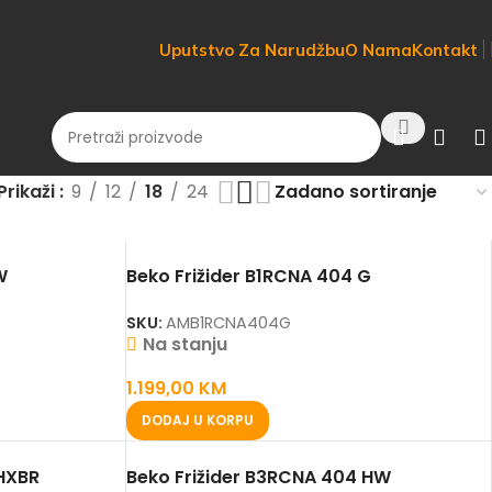
Uputstvo Za Narudžbu
O Nama
Kontakt
Prikaži
9
12
18
24
W
Beko Frižider B1RCNA 404 G
SKU:
AMB1RCNA404G
Na stanju
1.199,00
KM
DODAJ U KORPU
 HXBR
Beko Frižider B3RCNA 404 HW