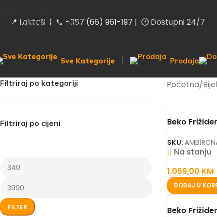
Skip to navigation
📍 Laktaši | 📞
+387 (66) 961-197
| 🕐 Dostupni 24/7
Skip to main content
Sve Kategorije
Prodaja
Filtriraj po kategoriji
Početna
/
Bij
Beko Frižide
Filtriraj po cijeni
SKU:
AMB1RCN
Na stanju
1.059,00
KM
DODAJ U KOR
FILTER
Beko Frižid