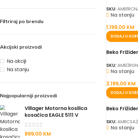
SKU:
AMB1RC
Na stanju
Filtriraj po brendu
1.199,00
KM
DODAJ U KOR
Akcijski proizvodi
Beko Frižid
Na akciji
SKU:
AMB3RGN
Na stanju
Na stanju
2.199,00
KM
DODAJ U KOR
Najpopularniji proizvodi
Villager Motorna kosilica
Beko Frižid
kosačica EAGLE 5111 V
SKU:
AMRCSA
Na stanju
899,00
KM