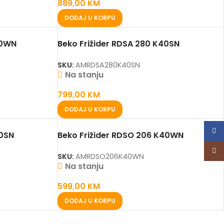
889,00
KM
DODAJ U KORPU
40WN
Beko Frižider RDSA 280 K40SN
SKU:
AMRDSA280K40SN
Na stanju
799,00
KM
DODAJ U KORPU
Face
40SN
Beko Frižider RDSO 206 K40WN
Inst
SKU:
AMRDSO206K40WN
Na stanju
599,00
KM
DODAJ U KORPU