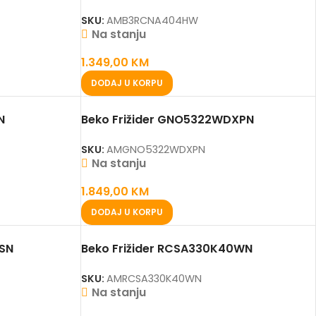
SKU:
AMB3RCNA404HW
Na stanju
1.349,00
KM
DODAJ U KORPU
N
Beko Frižider GNO5322WDXPN
SKU:
AMGNO5322WDXPN
Na stanju
1.849,00
KM
DODAJ U KORPU
0SN
Beko Frižider RCSA330K40WN
SKU:
AMRCSA330K40WN
Na stanju