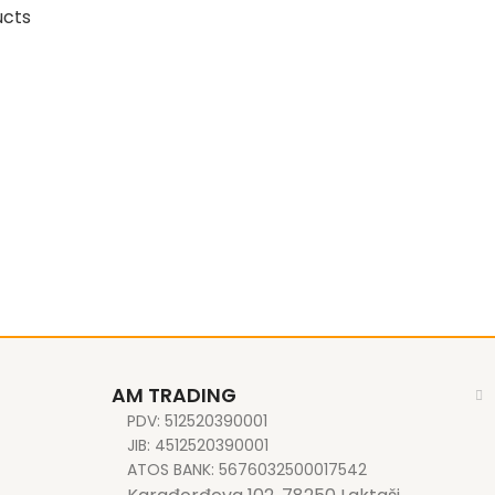
ucts
AM TRADING
PDV: 512520390001
JIB: 4512520390001
ATOS BANK: 5676032500017542