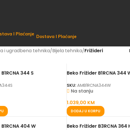
Dostava I Plaćanje
ela i ugradbena tehnika
/
Bijela tehnika
/
Frižideri
r B1RCNA 344 S
Beko Frižider B1RCNA 344 
A344S
SKU:
AMB1RCNA344W
Na stanju
1.039,00
KM
PU
DODAJ U KORPU
er B1RCNA 404 W
Beko Frižider B3RCNA 364