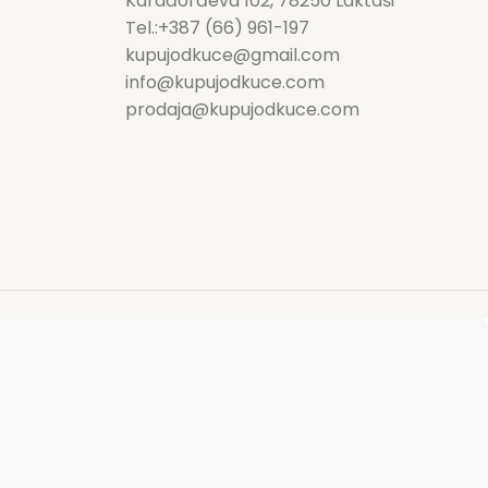
Karađorđeva 102, 78250 Laktaši
Tel.:+387 (66) 961-197
kupujodkuce@gmail.com
info@kupujodkuce.com
prodaja@kupujodkuce.com