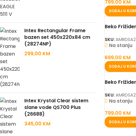
799,00
KM
DODAJ U KOR
Beko Frižid
Intex Rectangular Frame
bazen set 450x220x84 cm
SKU:
AMRDSA2
(28274NP)
Na stanju
299,00
KM
699,00
KM
DODAJ U KOR
Beko Frižid
SKU:
AMRDSA2
Intex Krystal Clear sistem
Na stanju
slane vode QS700 Plus
799,00
KM
(26688)
DODAJ U KOR
345,00
KM