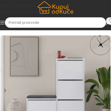
Skip to navigation
Skip to main content
Početna
/
Namještaj i dekor
/
Predsoblje
/
Cipelari