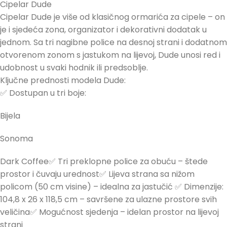
Cipelar Dude
Cipelar Dude je više od klasičnog ormarića za cipele – on
je i sjedeća zona, organizator i dekorativni dodatak u
jednom. Sa tri nagibne police na desnoj strani i dodatnom
otvorenom zonom s jastukom na lijevoj, Dude unosi red i
udobnost u svaki hodnik ili predsoblje.
Ključne prednosti modela Dude:
✅ Dostupan u tri boje:
Bijela
Sonoma
Dark Coffee✅ Tri preklopne police za obuću – štede
prostor i čuvaju urednost✅ Lijeva strana sa nižom
policom (50 cm visine) – idealna za jastučić ✅ Dimenzije:
104,8 x 26 x 118,5 cm – savršene za ulazne prostore svih
veličina✅ Mogućnost sjedenja – idelan prostor na lijevoj
strani