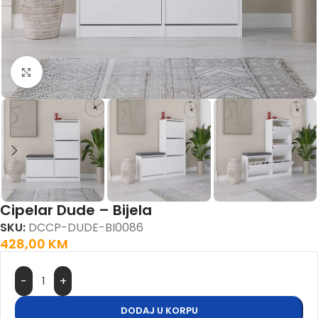
Kliknite da biste uvećali
Cipelar Dude – Bijela
SKU:
DCCP-DUDE-BI0086
428,00
KM
DODAJ U KORPU