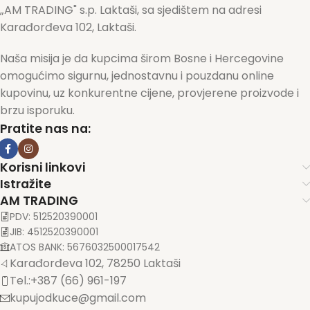
„AM TRADING" s.p. Laktaši, sa sjedištem na adresi
Karađorđeva 102, Laktaši.
Naša misija je da kupcima širom Bosne i Hercegovine
omogućimo sigurnu, jednostavnu i pouzdanu online
kupovinu, uz konkurentne cijene, provjerene proizvode i
brzu isporuku.
Pratite nas na:
Korisni linkovi
Istražite
AM TRADING
PDV: 512520390001
JIB: 4512520390001
ATOS BANK: 5676032500017542
Karađorđeva 102, 78250 Laktaši
Tel.:+387 (66) 961-197
kupujodkuce@gmail.com