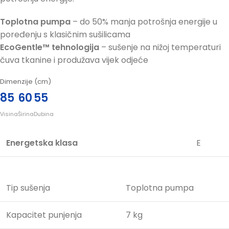
Toplotna pumpa
– do 50% manja potrošnja energije u
poređenju s klasičnim sušilicama
EcoGentle™ tehnologija
– sušenje na nižoj temperaturi
čuva tkanine i produžava vijek odjeće
Dimenzije (cm)
85
60
55
Visina
Širina
Dubina
Energetska klasa
E
Tip sušenja
Toplotna pumpa
Kapacitet punjenja
7 kg