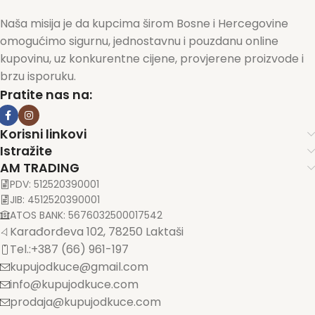
Naša misija je da kupcima širom Bosne i Hercegovine
omogućimo sigurnu, jednostavnu i pouzdanu online
kupovinu, uz konkurentne cijene, provjerene proizvode i
brzu isporuku.
Pratite nas na:
Korisni linkovi
Istražite
AM TRADING
PDV: 512520390001
JIB: 4512520390001
ATOS BANK: 5676032500017542
Karađorđeva 102, 78250 Laktaši
Tel.:+387 (66) 961-197
kupujodkuce@gmail.com
info@kupujodkuce.com
prodaja@kupujodkuce.com