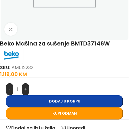
Kliknite da biste uvećali
Beko Mašina za sušenje BMTD37146W
SKU:
AM512232
1.119,00
KM
DODAJ U KORPU
KUPI ODMAH
Dodaj na listu želja
Uporedi