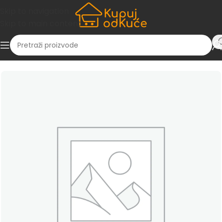
Skip to navigation
Skip to main content
 i ugradbena tehnika
/
Bijela tehnika
/
Mašine za sušenje veša